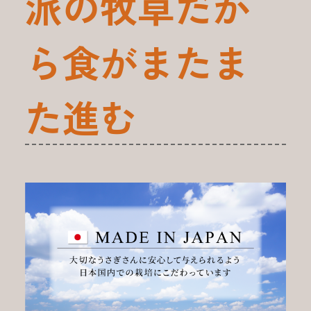
派の牧草だか
ら食がまたま
た進む