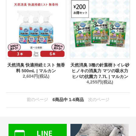
天然消臭 快適持続ミスト 無香
天然消臭 3種の針葉樹トイレ砂
料 500mL | マルカン
ヒノキの消臭力 マツの吸水力
2,604円(税込)
ヒバの抗菌力 7.7L | マルカン
4,255円(税込)
前のページ
6
商品中
1-6
商品
次のページ