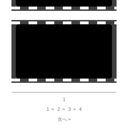
1
1 >
2
>
3
>
4
次へ >