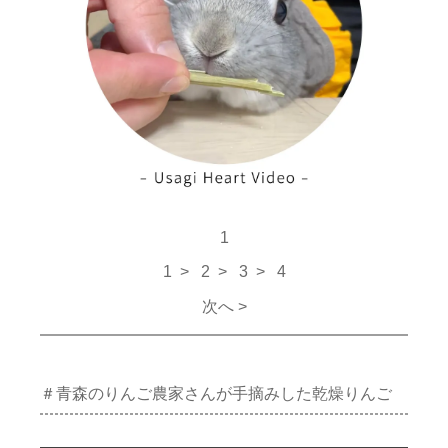
1
1 >
2
>
3
>
4
次へ >
＃青森のりんご農家さんが手摘みした乾燥りんご