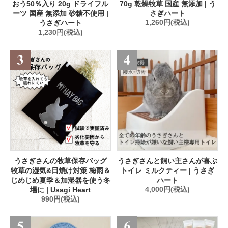
おう50％入り 20g ドライフル
70g 乾燥牧草 国産 無添加 | う
ーツ 国産 無添加 砂糖不使用 |
さぎハート
うさぎハート
1,260円(税込)
1,230円(税込)
うさぎさんの牧草保存バッグ
うさぎさんと飼い主さんが喜ぶ
牧草の湿気&日焼け対策 梅雨＆
トイレ ミルクティー | うさぎ
じめじめ夏季＆加湿器を使う冬
ハート
場に | Usagi Heart
4,000円(税込)
990円(税込)