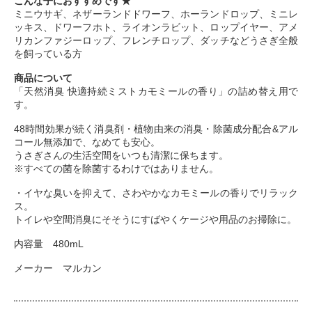
こんな子におすすめです★
ミニウサギ、ネザーランドドワーフ、ホーランドロップ、ミニレ
ッキス、ドワーフホト、ライオンラビット、ロップイヤー、アメ
リカンファジーロップ、フレンチロップ、ダッチなどうさぎ全般
を飼っている方
商品について
「天然消臭 快適持続ミストカモミールの香り」の詰め替え用で
す。
48時間効果が続く消臭剤・植物由来の消臭・除菌成分配合&アル
コール無添加で、なめても安心。
うさぎさんの生活空間をいつも清潔に保ちます。
※すべての菌を除菌するわけではありません。
・イヤな臭いを抑えて、さわやかなカモミールの香りでリラック
ス。
トイレや空間消臭にそそうにすばやくケージや用品のお掃除に。
内容量 480mL
メーカー マルカン