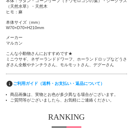
本体：ラタン・コーンリーフ（トウモロコシの葉）・シーグラス
（天然水草）・天然木
ヒモ：麻
本体サイズ（mm）
W70×D70×H210mm
メーカー
マルカン
こんな小動物さんにおすすめです★
ミニウサギ、ネザーランドドワーフ、ホーランドロップなどうさ
ぎさん全般やチンチラさん、モルモットさん、デグーさん
info
ご利用ガイド（送料・お支払い・返品について）
商品画像は、実物とお色が多少異なる場合がございます。
ご質問等がございましたら、お気軽にご連絡ください。
RANKING