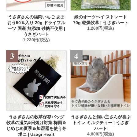
うさぎさんの福岡いちご あま
緑のオーツヘイ ストレート
おう50％入り 20g ドライフル
70g 乾燥牧草 | うさぎハート
ーツ 国産 無添加 砂糖不使用 |
1,260円(税込)
うさぎハート
1,230円(税込)
うさぎさんの牧草保存バッグ
うさぎさんと飼い主さんが喜ぶ
牧草の湿気&日焼け対策 梅雨＆
トイレ ミルクティー | うさぎ
じめじめ夏季＆加湿器を使う冬
ハート
場に | Usagi Heart
4,000円(税込)