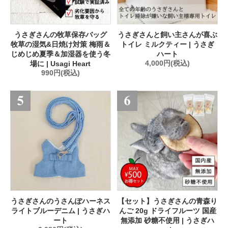
うさぎさんの牧草保存バッグ
うさぎさんと飼い主さんが喜ぶ
牧草の湿気&日焼け対策 梅雨＆
トイレ ミルクティー | うさぎ
じめじめ夏季＆加湿器を使う冬
ハート
場に | Usagi Heart
4,000円(税込)
990円(税込)
うさぎさんのうさんぽハーネス
【セット】うさぎさんの青森り
ライトブルーデニム | うさぎハ
んご 20g ドライフルーツ 国産
ート
無添加 砂糖不使用 | うさぎハ