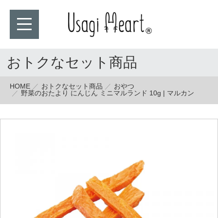
おトクなセット商品
HOME
おトクなセット商品
おやつ
野菜のおたより にんじん ミニマルランド 10g | マルカン