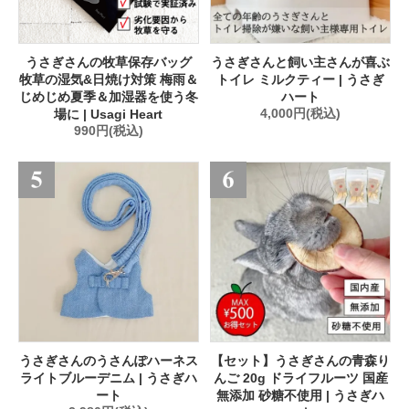
うさぎさんの牧草保存バッグ
うさぎさんと飼い主さんが喜ぶ
牧草の湿気&日焼け対策 梅雨＆
トイレ ミルクティー | うさぎ
じめじめ夏季＆加湿器を使う冬
ハート
場に | Usagi Heart
4,000円(税込)
990円(税込)
うさぎさんのうさんぽハーネス
【セット】うさぎさんの青森り
ライトブルーデニム | うさぎハ
んご 20g ドライフルーツ 国産
ート
無添加 砂糖不使用 | うさぎハ