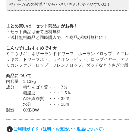
やわらかめの牧草だから小さいさんも食べやすいね！
まとめ買いは「セット商品」がお得！
・セット商品は全て送料無料
・送料無料商品と同時購入で、全商品が送料無料に！
こんな子におすすめです★
ミニウサギ、ネザーランドドワーフ、ホーランドロップ、ミニレ
ッキス、ドワーフホト、ライオンラビット、ロップイヤー、アメ
リカンファジーロップ、フレンチロップ、ダッチなどうさぎ全般
商品について
内容量 1.13kg
成分 粗たんぱく質・・・7％
粗脂肪 ・・・1.5％
ADF繊維質 ・・・32％
水分 ・・・15％
製造 OXBOW
info
ご利用ガイド（送料・お支払い・返品について）