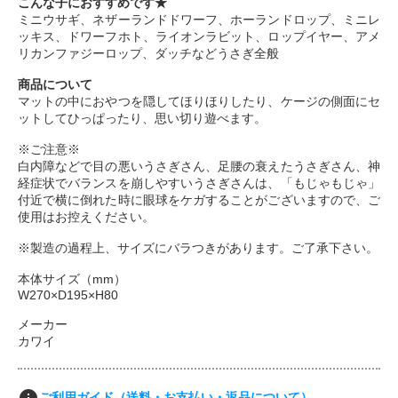
こんな子におすすめです★
ミニウサギ、ネザーランドドワーフ、ホーランドロップ、ミニレ
ッキス、ドワーフホト、ライオンラビット、ロップイヤー、アメ
リカンファジーロップ、ダッチなどうさぎ全般
商品について
マットの中におやつを隠してほりほりしたり、ケージの側面にセ
ットしてひっぱったり、思い切り遊べます。
※ご注意※
白内障などで目の悪いうさぎさん、足腰の衰えたうさぎさん、神
経症状でバランスを崩しやすいうさぎさんは、「もじゃもじゃ」
付近で横に倒れた時に眼球をケガすることがございますので、ご
使用はお控えください。
※製造の過程上、サイズにバラつきがあります。ご了承下さい。
本体サイズ（mm）
W270×D195×H80
メーカー
カワイ
ご利用ガイド（送料・お支払い・返品について）