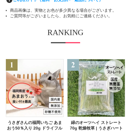
info
商品画像は、実物とお色が多少異なる場合がございます。
ご質問等がございましたら、お気軽にご連絡ください。
RANKING
うさぎさんの福岡いちご あま
緑のオーツヘイ ストレート
おう50％入り 20g ドライフル
70g 乾燥牧草 | うさぎハート