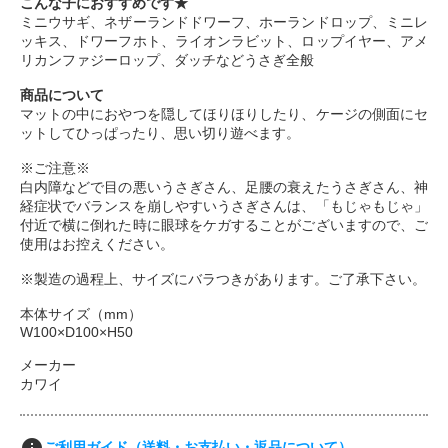
こんな子におすすめです★
ミニウサギ、ネザーランドドワーフ、ホーランドロップ、ミニレ
ッキス、ドワーフホト、ライオンラビット、ロップイヤー、アメ
リカンファジーロップ、ダッチなどうさぎ全般
商品について
マットの中におやつを隠してほりほりしたり、ケージの側面にセ
ットしてひっぱったり、思い切り遊べます。
※ご注意※
白内障などで目の悪いうさぎさん、足腰の衰えたうさぎさん、神
経症状でバランスを崩しやすいうさぎさんは、「もじゃもじゃ」
付近で横に倒れた時に眼球をケガすることがございますので、ご
使用はお控えください。
※製造の過程上、サイズにバラつきがあります。ご了承下さい。
本体サイズ（mm）
W100×D100×H50
メーカー
カワイ
ご利用ガイド（送料・お支払い・返品について）