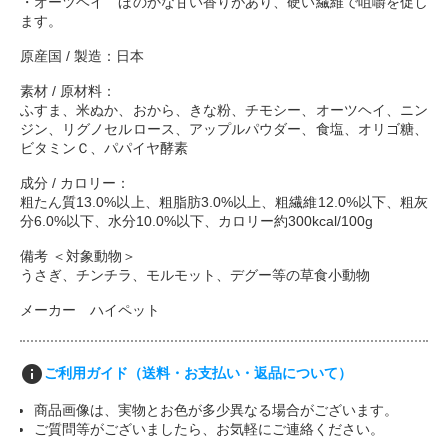
・オーツヘイ ほのかな甘い香りがあり、硬い繊維で咀嚼を促し
ます。
原産国 / 製造：日本
素材 / 原材料：
ふすま、米ぬか、おから、きな粉、チモシー、オーツヘイ、ニン
ジン、リグノセルロース、アップルパウダー、食塩、オリゴ糖、
ビタミンＣ、パパイヤ酵素
成分 / カロリー：
粗たん質13.0%以上、粗脂肪3.0%以上、粗繊維12.0%以下、粗灰
分6.0%以下、水分10.0%以下、カロリー約300kcal/100g
備考 ＜対象動物＞
うさぎ、チンチラ、モルモット、デグー等の草食小動物
メーカー ハイペット
info
ご利用ガイド（送料・お支払い・返品について）
商品画像は、実物とお色が多少異なる場合がございます。
ご質問等がございましたら、お気軽にご連絡ください。