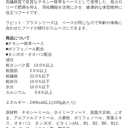
高繊維質で良質なチモシー牧草をベースとして使用した、低カロ
リーで肥満を抑え、消化機能を活発にさせ、健康的な体型維持に
役立つフードです。
ラビット・プラスシリーズは、ベースが同じなので年齢や体格に
合わせたフードの移行がスムーズにできます。
商品について
■チモシー牧草ベース
■ポリフェノール配合
■タンポポ・オオバコ配合
成分
粗タンパク質 13.0％以上
粗脂肪 2.5％以上
粗繊維 22.0％以下
粗灰分 10.0％以下
水分 10.0％以下
カルシウム 0.6％以上
エネルギー：240kcal以上(100gあたり)
原材料 チモシーミール、ホイミーフィード、脱脂大豆粕、ふす
ま、アルファルファミール、小麦粉、ポリフェノール、茶葉エキ
ス、オオバコ、タンポポ、ビタミン(A1、B1、B2、B6、B12、