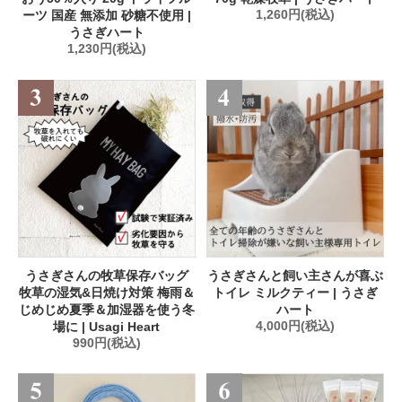
ーツ 国産 無添加 砂糖不使用 |
1,260円(税込)
うさぎハート
1,230円(税込)
うさぎさんの牧草保存バッグ
うさぎさんと飼い主さんが喜ぶ
牧草の湿気&日焼け対策 梅雨＆
トイレ ミルクティー | うさぎ
じめじめ夏季＆加湿器を使う冬
ハート
場に | Usagi Heart
4,000円(税込)
990円(税込)