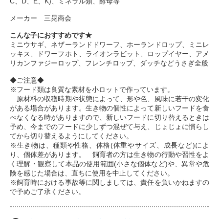
C、D、E、K)、ミネラル類、酵母等
メーカー 三晃商会
こんな子におすすめです★
ミニウサギ、ネザーランドドワーフ、ホーランドロップ、ミニレ
ッキス、ドワーフホト、ライオンラビット、ロップイヤー、アメ
リカンファジーロップ、フレンチロップ、ダッチなどうさぎ全般
◆ご注意◆
※フード類は良質な素材を小ロットで作っています。
原材料の収穫時期や状態によって、形や色、風味に若干の変化
がある場合があります。生き物の個性によって新しいフードを食
べなくなる時がありますので、新しいフードに切り替えるときは
予め、今までのフードに少しずつ混ぜて与え、じょじょに慣らし
てから切り替えるようにしてください。
※生き物は、種類や性格、体格(体重やサイズ、成長など)によ
り、個体差があります。 飼育者の方は生き物の行動や習性をよ
く理解・観察して本品の使用範囲(小さな個体など)や、異常や危
険を感じた場合は、直ちに使用を中止してください。
※飼育時における事故等に関しましては、責任を負いかねますの
で予めご了承ください。