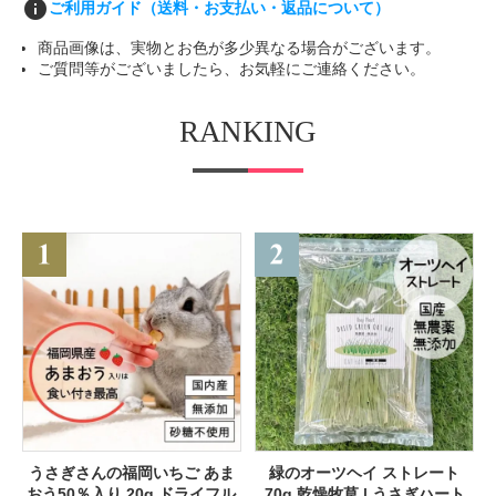
info
ご利用ガイド（送料・お支払い・返品について）
商品画像は、実物とお色が多少異なる場合がございます。
ご質問等がございましたら、お気軽にご連絡ください。
RANKING
うさぎさんの福岡いちご あま
緑のオーツヘイ ストレート
おう50％入り 20g ドライフル
70g 乾燥牧草 | うさぎハート