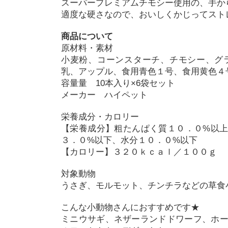
スーパープレミアムチモシー使用の、手か
適度な硬さなので、おいしくかじってスト
商品について
原材料・素材
小麦粉、コーンスターチ、チモシー、グ
乳、アップル、食用青色１号、食用黄色４
容量量 10本入り×6袋セット
メーカー ハイペット
栄養成分・カロリー
【栄養成分】粗たんぱく質１０．０%以
３．０%以下、水分１０．０%以下
【カロリー】３２０ｋｃａｌ／１００ｇ
対象動物
うさぎ、モルモット、チンチラなどの草食
こんな小動物さんにおすすめです★
ミニウサギ、ネザーランドドワーフ、ホ