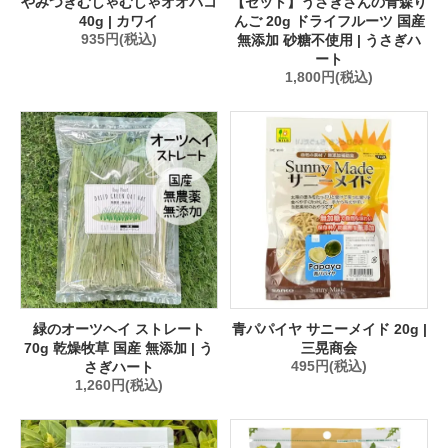
やみつきむしゃむしゃオオバコ
【セット】うさぎさんの青森り
40g | カワイ
んご 20g ドライフルーツ 国産
935円(税込)
無添加 砂糖不使用 | うさぎハ
ート
1,800円(税込)
緑のオーツヘイ ストレート
青パパイヤ サニーメイド 20g |
70g 乾燥牧草 国産 無添加 | う
三晃商会
さぎハート
495円(税込)
1,260円(税込)