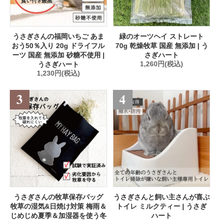
うさぎさんの福岡いちご あま
緑のオーツヘイ ストレート
おう50％入り 20g ドライフル
70g 乾燥牧草 国産 無添加 | う
ーツ 国産 無添加 砂糖不使用 |
さぎハート
うさぎハート
1,260円(税込)
1,230円(税込)
うさぎさんの牧草保存バッグ
うさぎさんと飼い主さんが喜ぶ
牧草の湿気&日焼け対策 梅雨＆
トイレ ミルクティー | うさぎ
じめじめ夏季＆加湿器を使う冬
ハート